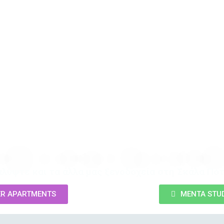
λύψτε και τα άλλα μας ξενοδοχεία στη Σκάλα Πο
ER APARTMENTS
MENTA STU